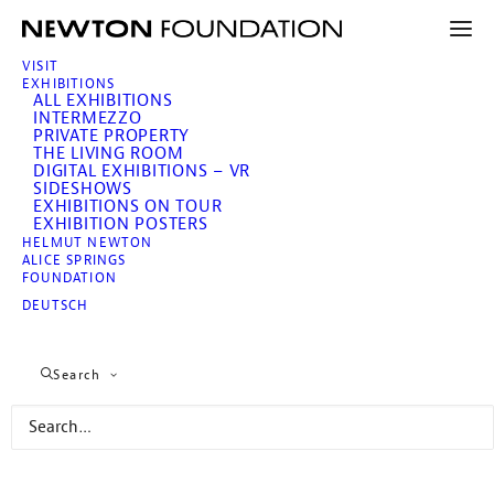
VISIT
EXHIBITIONS
ALL EXHIBITIONS
INTERMEZZO
PRIVATE PROPERTY
Imprint
THE LIVING ROOM
DIGITAL EXHIBITIONS – VR
SIDESHOWS
EXHIBITIONS ON TOUR
EXHIBITION POSTERS
HELMUT NEWTON
ALICE SPRINGS
FOUNDATION
Contact
DEUTSCH
Director & Curator: Dr. Matthias Harder
Search
Assistant: Gerti Alma Erfurt
Adress:
Jebensstrasse 2
D – 10623 Berlin