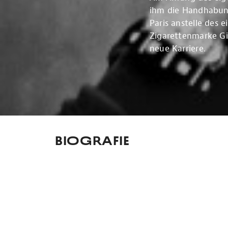
ihm die Handhabung
Paris anstelle des 
Zigarettenmarke Gi
neue Karriere.
Biografie