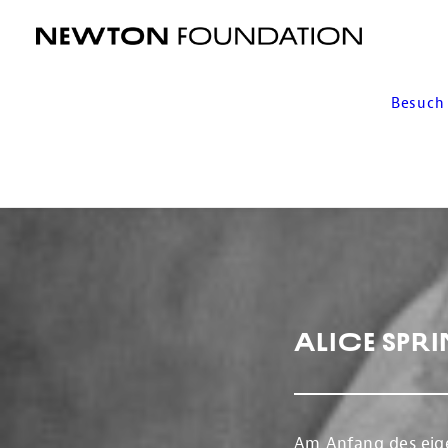
Besuch
Alice Spr
Am Anfang des eige