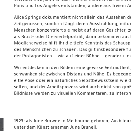
Paris und Los Angeles entstanden, andere aus freiem An
Alice Springs dokumentiert nicht allein das Aussehen 
Zeitgenossen, sondern fängt deren Ausstrahlung, mitunt
Menschen konzentriert sie meist auf deren Gesichter; z
als Brust- oder Dreiviertelporträt, dann bekommen au
Möglicherweise hilft ihr die tiefe Kenntnis des Schauspi
des Menschlichen zu schauen. Das gilt insbesondere für
der Protagonisten – wie auf einer Bühne – geradezu insz
Wir entdecken in den Bildern eine gewisse Vertrautheit
schwanken sie zwischen Distanz und Nähe. Es begegnet 
eitle Pose oder ein natürliches Selbstbewusstsein wie 
selten, und der Arbeitsprozess wird auch nicht von gro
Bildnisse werden zu visuellen Kommentaren, zu Interpr
1923
: als June Browne in Melbourne geboren; Ausbildu
unter dem Künstlernamen June Brunell.