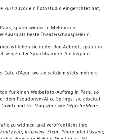
e kurz zuvor ein Fotostudio eingerichtet hat,
Paris, später wieder in Melbourne;
ner Award
als beste Theaterschauspielerin.
nächst leben sie in der Rue Aubriot, später in
det wegen der Sprachbarriere. Sie beginnt
r Cote d’Azur, wo sie seitdem stets mehrere
wton für einen Werbefoto-Auftrag in Paris, so
ter dem Pseudonym Alice Springs; sie arbeitet
 David) und für Magazine wie
Dépêche Mode
,
grafie zu widmen und veröffentlicht ihre
Vanity Fair
,
Interview
,
Stern
,
Photo
oder
Passion
;
ungskataloge von Helmut Newton als Art