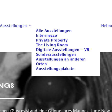
Ausstellungen
Helm
Alle Ausstellungen
Intermezzo
Private Property
The Living Room
Digitale Ausstellungen – VR
Sonderausstellungen
Ausstellungen an anderen
Orten
Ausstellungsplakate
ings
nen Œuvres stand eine Grippe ihres Mannes. June Newto