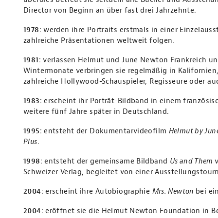
Director von Beginn an über fast drei Jahrzehnte.
1978
: werden ihre Portraits erstmals in einer Einzelaus
zahlreiche Präsentationen weltweit folgen.
1981
: verlassen Helmut und June Newton Frankreich un
Wintermonate verbringen sie regelmäßig in Kalifornien,
zahlreiche Hollywood-Schauspieler, Regisseure oder au
1983
: erscheint ihr Porträt-Bildband in einem französis
weitere fünf Jahre später in Deutschland.
1995
: entsteht der Dokumentarvideofilm
Helmut by Jun
Plus
.
1998
: entsteht der gemeinsame Bildband
Us and Them
Schweizer Verlag, begleitet von einer Ausstellungstour
2004
: erscheint ihre Autobiographie
Mrs. Newton
bei ei
2004
: eröffnet sie die Helmut Newton Foundation in B