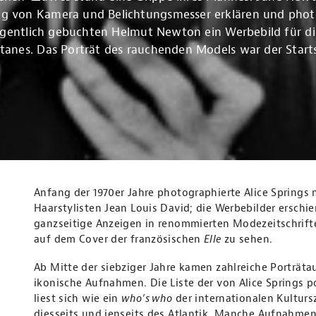
 von Kamera und Belichtungsmesser erklären und photo
eigentlich gebuchten Helmut Newton ein Werbebild für di
tanes. Das Porträt des rauchenden Models war der Starts
Anfang der 1970er Jahre photographierte Alice Spring
Haarstylisten Jean Louis David; die Werbebilder ersch
ganzseitige Anzeigen in renommierten Modezeitschrifte
auf dem Cover der französischen
Elle
zu sehen.
Ab Mitte der siebziger Jahre kamen zahlreiche Porträta
ikonische Aufnahmen. Die Liste der von Alice Springs p
liest sich wie ein
who’s who
der internationalen Kulturs
diesseits und jenseits des Atlantik. Manche Aufnahmen 