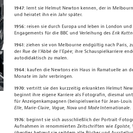
1947
: lernt sie Helmut Newton kennen, der in Melbourn
und heiratet ihn ein Jahr später.
1956
: reisen sie durch Europa und leben in London und 
Engagements für die BBC und Verleihung des
Erik Kutt
1961
: ziehen sie von Melbourne endgültig nach Paris, zu
der Rue de l’Abbé de l’Epée; ihre Schauspielkarriere en
autodidaktisch zu malen.
1964
: kaufen die Newtons ein Haus in Ramatuelle an de
Monate im Jahr verbringen.
1970
: vertritt sie den kurzzeitig erkrankten Helmut Ne
beginnt ihre eigene Karriere als Fotografin, diesmal un
für Anzeigenkampagnen (beispielsweise für Jean-Louis
Elle
,
Marie-Claire
,
Vogue
,
Nova
und
Mode Internationale
.
1976
: beginnt sie sich ausschließlich der Portrait-Foto
Aufnahmen in renommierten Zeitschriften wie
Egoïste
,
überdies betreut sie seitdem alle Bücher und Ausstell