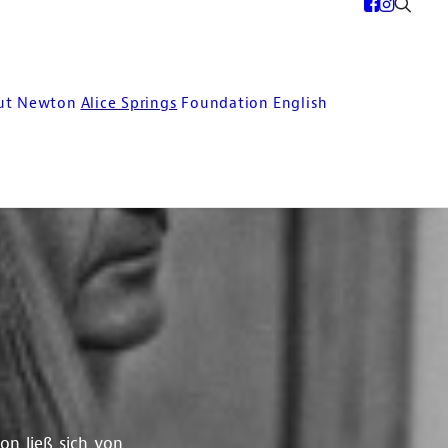
ut Newton
Alice Springs
Foundation
English
n ließ sich von