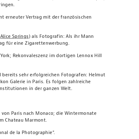
ringen.
nt erneuter Vertrag mit der französischen
s
Alice Springs
) als Fotografin: Als ihr Mann
rag für eine Zigarettenwerbung.
 York; Rekonvaleszenz im dortigen Lennox Hill
l bereits sehr erfolgreichen Fotografen: Helmut
on Galerie in Paris. Es folgen zahlreiche
nstitutionen in der ganzen Welt.
 von Paris nach Monaco; die Wintermonate
e im Chateau Marmont.
onal de la Photographie“.