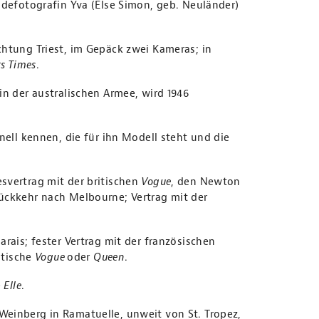
odefotografin Yva (Else Simon, geb. Neuländer)
chtung Triest, im Gepäck zwei Kameras; in
ts Times
.
in der australischen Armee, wird 1946
nell kennen, die für ihn Modell steht und die
svertrag mit der britischen
Vogue
, den Newton
ückkehr nach Melbourne; Vertrag mit der
rais; fester Vertrag mit der französischen
itische
Vogue
oder
Queen
.
e
Elle
.
Weinberg in Ramatuelle, unweit von St. Tropez,