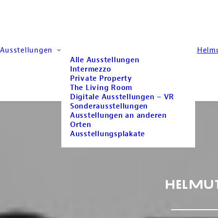
Ausstellungen
Helm
Alle Ausstellungen
Intermezzo
Private Property
The Living Room
Digitale Ausstellungen – VR
Sonderausstellungen
Ausstellungen an anderen
Orten
Ausstellungsplakate
Helmu