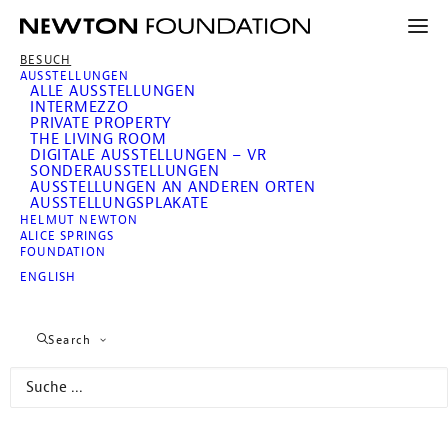
Newton Foundation
BESUCH
AUSSTELLUNGEN
ALLE AUSSTELLUNGEN
Aktuell
INTERMEZZO
PRIVATE PROPERTY
THE LIVING ROOM
Intermezzo. Revisiting Helmut
DIGITALE AUSSTELLUNGEN – VR
SONDERAUSSTELLUNGEN
Newton
AUSSTELLUNGEN AN ANDEREN ORTEN
AUSSTELLUNGSPLAKATE
HELMUT NEWTON
ALICE SPRINGS
Seit 24. April
FOUNDATION
ENGLISH
Nach über 20 Jahren erfolgreicher Präsentation
der Dauerausstellung
Helmut Newton’s Private
Search
Property
im Erdgeschoss des Museums für
Fotografie zeigen wir seit dem 24. April mit
Intermezzo. Revisiting Helmut Newton
ein
erweitertes Ausstellungskonzept – und eine neue,