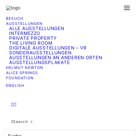
BESUCH
AUSSTELLUNGEN
ALLE AUSSTELLUNGEN
INTERMEZZO
PRIVATE PROPERTY
THE LIVING ROOM
DIGITALE AUSSTELLUNGEN – VR
SONDERAUSSTELLUNGEN
Adresse:
AUSSTELLUNGEN AN ANDEREN ORTEN
AUSSTELLUNGSPLAKATE
Helmut Newton Foundation
HELMUT NEWTON
Museum für Fotografie
ALICE SPRINGS
Jebensstrasse 2
FOUNDATION
D – 10623 Berlin
ENGLISH
Deutschland
Telefon: +49 30 3186 4825 (Information)
Telefon: +49 30 3186 4856 (Büro)
Search
Geschäftsführung