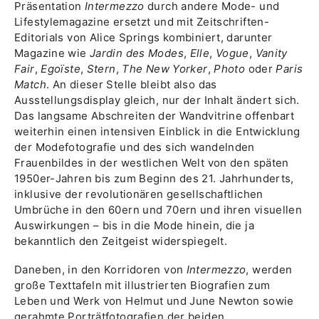
Präsentation
Intermezzo
durch andere Mode- und
Lifestylemagazine ersetzt und mit Zeitschriften-
Editorials von Alice Springs kombiniert, darunter
Magazine wie
Jardin des Modes
,
Elle
,
Vogue
,
Vanity
Fair
,
Egoïste
,
Stern
,
The New Yorker
,
Photo
oder
Paris
Match
. An dieser Stelle bleibt also das
Ausstellungsdisplay gleich, nur der Inhalt ändert sich.
Das langsame Abschreiten der Wandvitrine offenbart
weiterhin einen intensiven Einblick in die Entwicklung
der Modefotografie und des sich wandelnden
Frauenbildes in der westlichen Welt von den späten
1950er-Jahren bis zum Beginn des 21. Jahrhunderts,
inklusive der revolutionären gesellschaftlichen
Umbrüche in den 60ern und 70ern und ihren visuellen
Auswirkungen – bis in die Mode hinein, die ja
bekanntlich den Zeitgeist widerspiegelt.
Daneben, in den Korridoren von
Intermezzo
, werden
große Texttafeln mit illustrierten Biografien zum
Leben und Werk von Helmut und June Newton sowie
gerahmte Porträtfotografien der beiden