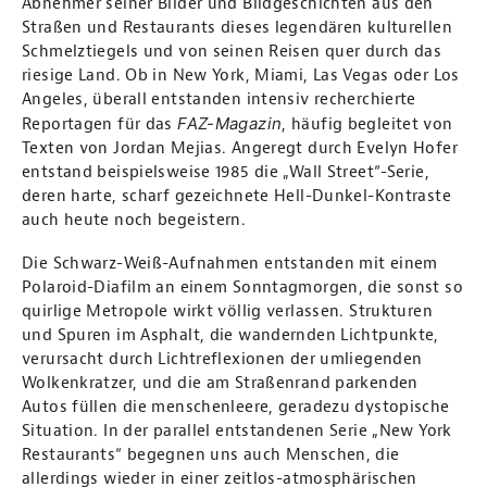
Abnehmer seiner Bilder und Bildgeschichten aus den
Straßen und Restaurants dieses legendären kulturellen
Schmelztiegels und von seinen Reisen quer durch das
riesige Land. Ob in New York, Miami, Las Vegas oder Los
Angeles, überall entstanden intensiv recherchierte
FAZ-Magazin
Reportagen für das
, häufig begleitet von
Texten von Jordan Mejias. Angeregt durch Evelyn Hofer
entstand beispielsweise 1985 die „Wall Street“-Serie,
deren harte, scharf gezeichnete Hell-Dunkel-Kontraste
auch heute noch begeistern.
Die Schwarz-Weiß-Aufnahmen entstanden mit einem
Polaroid-Diafilm an einem Sonntagmorgen, die sonst so
quirlige Metropole wirkt völlig verlassen. Strukturen
und Spuren im Asphalt, die wandernden Lichtpunkte,
verursacht durch Lichtreflexionen der umliegenden
Wolkenkratzer, und die am Straßenrand parkenden
Autos füllen die menschenleere, geradezu dystopische
Situation. In der parallel entstandenen Serie „New York
Restaurants“ begegnen uns auch Menschen, die
allerdings wieder in einer zeitlos-atmosphärischen