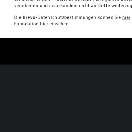
verarbeiten und insbesondere nicht an Dritte weiterzu
Die
Brevo
-Datenschutzbestimmungen können Sie
hier
Foundation
hier
einsehen.